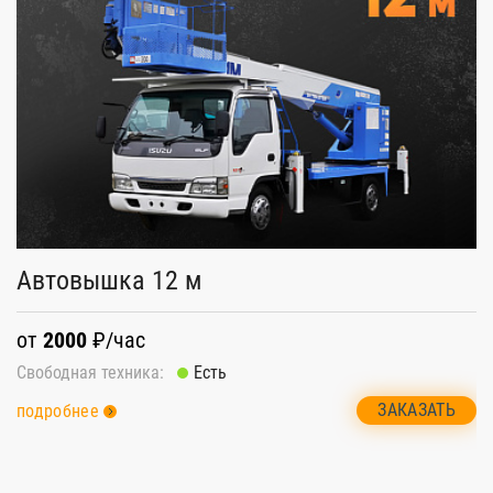
Автовышка 12 м
А
от
2000
₽/час
о
Свободная техника:
Есть
Св
ЗАКАЗАТЬ
подробнее
п