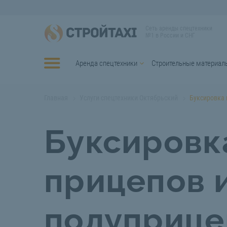
Сеть аренды спецтехники
№1 в России и СНГ
Аренда спецтехники
Строительные материал
Главная
Услуги спецтехники Октябрьский
Буксировка 
Буксировк
прицепов 
полуприце