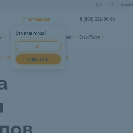
Франшиза
Исполн
8 (800) 222-90-66
Октябрьский
Это ваш город?
ы
Услуги спецтехники
Персонал
СтройТакси
ДА
прицепов и полуприцепов Октябрьский
ИЗМЕНИТЬ
а
и
пов