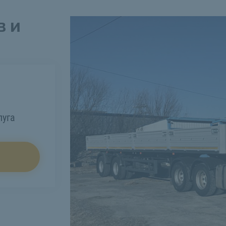
в и
луга