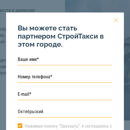
ивести в движение
Вы можете стать
ощи легкового или
партнером СтройТакси в
ер, буксировка
ый вариант для
этом городе.
ицепа в Октябрьском
зникновении каких-
телем по номеру
Нажимая кнопку “Заказать”, я соглашаюсь с