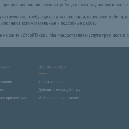
лы, при возникновении сложных работ, где нужны дополнительные
ги грузчиков, требующихся для переездов, перевозки мебели, вы
 выполняют вспомогательные и подсобные работы.
е на сайте «СтройТакси». Мы предоставляем услуги грузчиков и 
икам
Исполнителям
условия
Узнать условия
ист
Добавить технику/услугу
ное приложение
Мобильное приложение