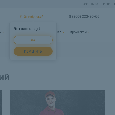
Франшиза
Исполн
8 (800) 222-90-66
Октябрьский
Это ваш город?
ы
Услуги спецтехники
Персонал
СтройТакси
ДА
ИЗМЕНИТЬ
ий