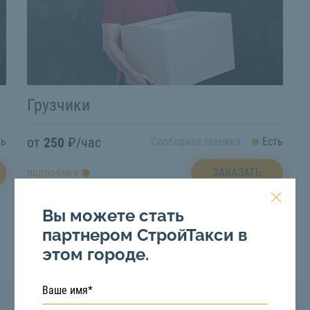
Грузчики
от
250
₽/час
ть
Свободная техника:
Есть
ЗАКАЗАТЬ
подробнее
Вы можете стать
партнером СтройТакси в
этом городе.