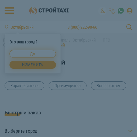
Октябрьский
8 (800) 222-90-66
Главная
Строительные материалы Октябрьский
ПГС
Это ваш город?
Октябрьский
ПГС Октябрьский
ДА
ПГС Октябрьский
ИЗМЕНИТЬ
Характеристики
Преимущества
Вопрос-ответ
Быстрый заказ
Выберите город