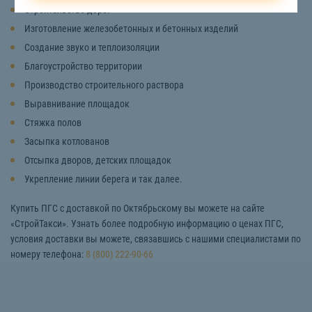
Строительство дорог
Изготовление железобетонных и бетонных изделий
Создание звуко и теплоизоляции
Благоустройство территории
Производство строительного раствора
Выравнивание площадок
Стяжка полов
Засыпка котлованов
Отсыпка дворов, детских площадок
Укрепление линии берега и так далее.
Купить ПГС с доставкой по Октябрьскому вы можете на сайте
«СтройТакси». Узнать более подробную информацию о ценах ПГС,
условия доставки вы можете, связавшись с нашими специалистами по
номеру телефона:
8 (800) 222-90-66