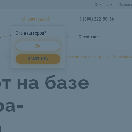
Франшиза
Исполн
8 (800) 222-90-66
Октябрьский
Это ваш город?
ы
Услуги спецтехники
Персонал
СтройТакси
ДА
ты Октябрьский
Гидромолот на базе экскаватора-погрузчика Октябрьск
ИЗМЕНИТЬ
т на базе
ра-
а