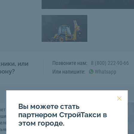
Позвоните нам:
8 (800) 222-90-66
ники, или
фону?
Или напишите:
Whatsapp
Вы можете стать
яет выполнять ряд
партнером СтройТакси в
йшие сроки.
этом городе.
реле вместо ковша и
ельным оборудованием