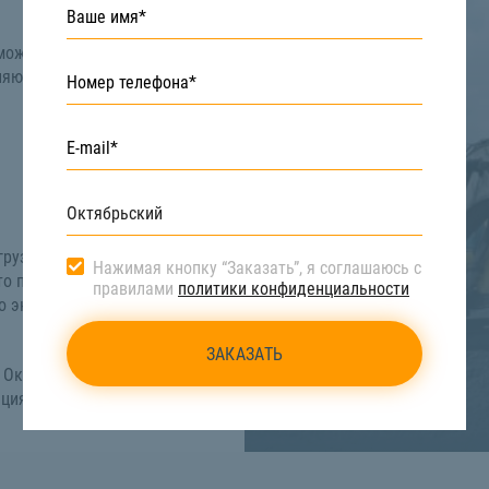
может потребоваться
ляются:
грузку и перемещение
Нажимая кнопку “Заказать”, я соглашаюсь с
то позволяет не
правилами
политики конфиденциальности
но экономит время и
в Октябрьском вы
ация по телефону:
8