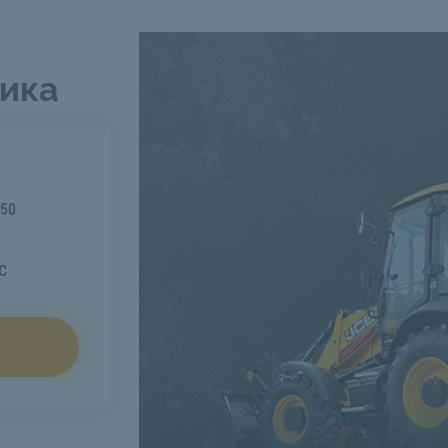
чика
50
с