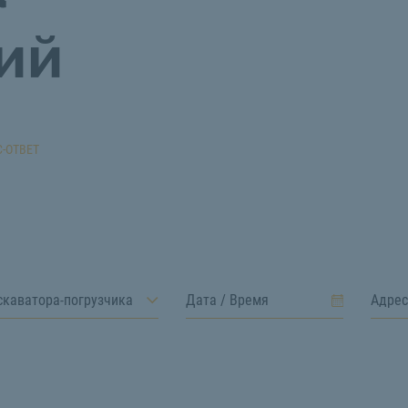
ий
-ОТВЕТ
скаватора-погрузчика