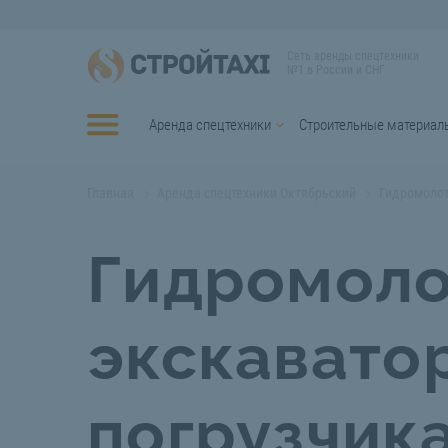
Сеть аренды спецтехники
№1 в России и СНГ
Аренда спецтехники
Строительные материал
Главная
Аренда спецтехники Октябрьский
Гидромоло
Гидромоло
экскавато
погрузчик