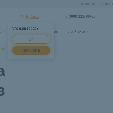
Франшиза
Исполн
8 (800) 222-90-66
Ноябрьск
Это ваш город?
ы
Услуги спецтехники
Персонал
СтройТакси
ДА
тлованов Ноябрьск
ИЗМЕНИТЬ
а
в