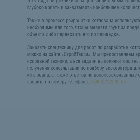
Этот вид спецтехники оснащен специальным ковшом
глубоко копать и захватывать наибольшее количест
Также в процессе разработки котлована использую
необходимы для того, чтобы вывезти грунт за пред
объекта либо перевозить его по площадке.
Заказать спецтехнику для работ по разработке котл
можно на сайте «СтройТакси». Мы предоставляем ар
исправной техники, а все задачи выполняют опытн
получения консультации по подбору экскаватора дл
котлована, а также ответов на вопросы, связанные с
звоните по номеру телефона:
8 (800) 222-90-66