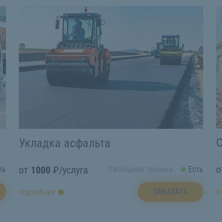
С
Укладка асфальта
от
1000
₽/услуга
ть
Свободная техника:
Есть
п
ЗАКАЗАТЬ
подробнее