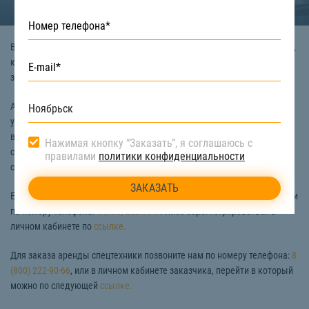
Воспользуйтесь услугами любой строительной, дорожной, подъемной,
коммунальной и другой техники, взяв ее в аренду на сайте службы
заказа спецтехники «СтройТакси».
Аренда спецтехники стала доступней, а ее заказ значительно
упростился. Теперь можно выбрать специальную технику на карте
вашего города и заказать ее всего в несколько кликов! Сэкономьте
Нажимая кнопку “Заказать”, я соглашаюсь с
собственное время, и выполняйте качественно работы в сфере
правилами
политики конфиденциальности
строительства с помощью спецтехники.
Если вы хотите добавить свою технику, то вы можете связаться с нами
по номеру телефона:
8 (800) 222-90-66
либо зарегистрироваться в
личном кабинете по
ссылке.
Для заказа аренды спецтехники позвоните нам по номеру телефона:
8
(800) 222-90-66
, или в личном кабинете заказчика, перейти в который
можно по следующей
ссылке.