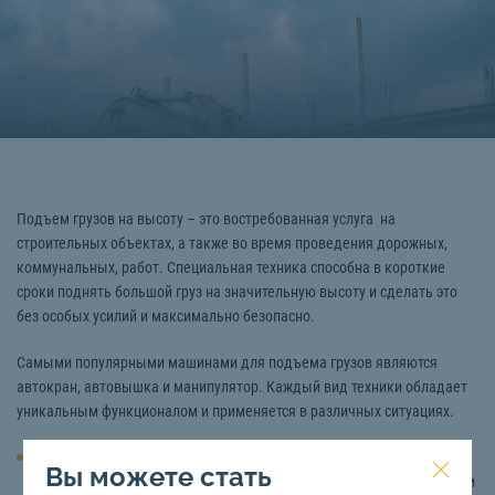
Подъем грузов на высоту – это востребованная услуга на
строительных объектах, а также во время проведения дорожных,
коммунальных, работ. Специальная техника способна в короткие
сроки поднять большой груз на значительную высоту и сделать это
без особых усилий и максимально безопасно.
Самыми популярными машинами для подъема грузов являются
автокран, автовышка и манипулятор. Каждый вид техники обладает
уникальным функционалом и применяется в различных ситуациях.
Услуги автокрана
являются, пожалуй, наиболее востребованными
Вы можете стать
при необходимости подъема тяжелых грузов. Данный вид техники