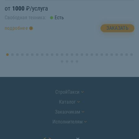
от
1000
₽/услуга
о
Свободная техника:
Есть
Св
ЗАКАЗАТЬ
подробнее
п
СтройТакси
Каталог
Заказчикам
Исполнителям