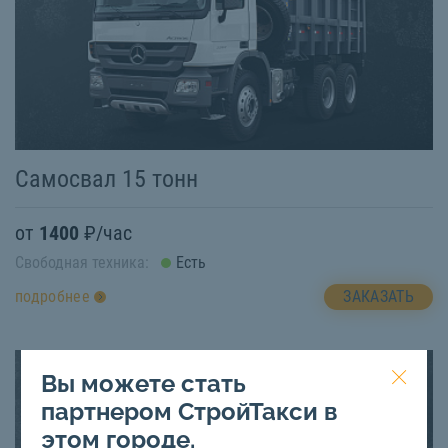
Самосвал 15 тонн
от
1400
₽/час
Свободная техника:
Есть
ЗАКАЗАТЬ
подробнее
Вы можете стать
партнером СтройТакси в
этом городе.