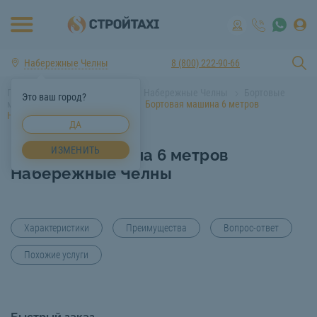
Набережные Челны
8 (800) 222-90-66
Главная
Аренда спецтехники Набережные Челны
Бортовые
Это ваш город?
машины Набережные Челны
Бортовая машина 6 метров
Набережные Челны
ДА
ИЗМЕНИТЬ
Бортовая машина 6 метров
Набережные Челны
Характеристики
Преимущества
Вопрос-ответ
Похожие услуги