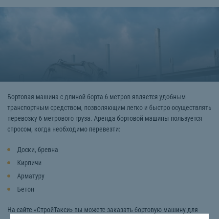
Бортовая машина с длиной борта 6 метров является удобным
транспортным средством, позволяющим легко и быстро осуществлять
перевозку 6 метрового груза. Аренда бортовой машины пользуется
спросом, когда необходимо перевезти:
Доски, бревна
Кирпичи
Арматуру
Бетон
На сайте «СтройТакси» вы можете заказать бортовую машину для