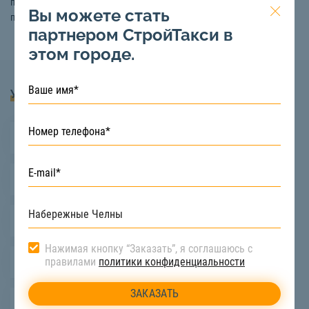
перевозки грузов длиной до 6 метров в Набережных Челнах и
Вы можете стать
пригороде. Подробная консультация по телефону:
8 (800) 222-90-66
партнером СтройТакси в
этом городе.
Услуги
Длинномерные перевозки
Перевозка стройматериалов
Перевозка станков
Нажимая кнопку “Заказать”, я соглашаюсь с
правилами
политики конфиденциальности
Перевозка оборудования
Тяжеловесные перевозки