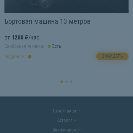
Бортовая машина 13 метров
Б
от
1200
₽/час
о
Свободная техника:
Есть
Св
ЗАКАЗАТЬ
подробнее
п
СтройТакси
Каталог
Заказчикам