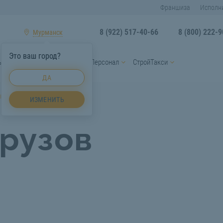
Франшиза
Исполн
8 (922) 517-40-66
8 (800) 222-9
Мурманск
Это ваш город?
ы
Услуги спецтехники
Персонал
СтройТакси
ДА
ов Мурманск
ИЗМЕНИТЬ
грузов