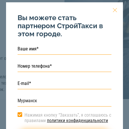
Вы можете стать
партнером СтройТакси в
этом городе.
от особенностей
мело обращайтесь в
 технику для ваших
ок. Бесплатная
Нажимая кнопку “Заказать”, я соглашаюсь с
правилами
политики конфиденциальности