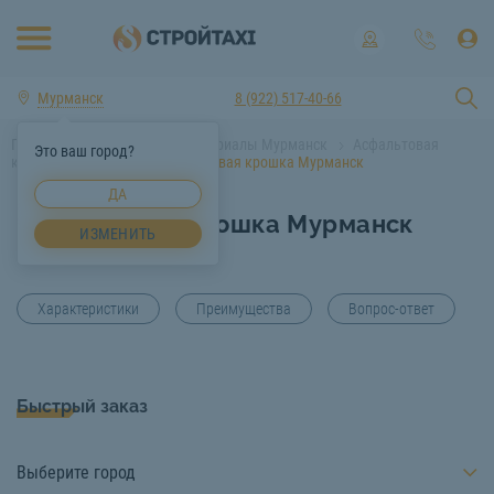
Мурманск
8 (922) 517-40-66
Главная
Строительные материалы Мурманск
Асфальтовая
Это ваш город?
крошка Мурманск
Асфальтовая крошка Мурманск
ДА
Асфальтовая крошка Мурманск
ИЗМЕНИТЬ
Характеристики
Преимущества
Вопрос-ответ
Быстрый заказ
Выберите город