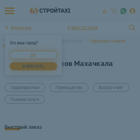
Махачкала
8 (800) 222-90-66
Главная
Услуги спецтехники Махачкала
Перевозка станков
Это ваш город?
Махачкала
ДА
Перевозка станков Махачкала
ИЗМЕНИТЬ
Характеристики
Преимущества
Вопрос-ответ
Похожие услуги
Быстрый заказ