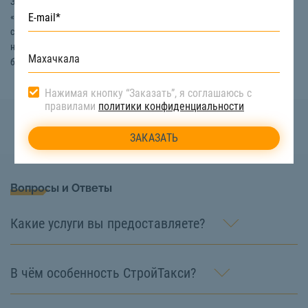
Заказать услуги перевозки станков в Махачкале вы можете на сайте
«СтройТакси». Если у вас возникли какие-либо вопросы, например,
связанные с ценой перевозки станков или с выбором спецтехники, то
наши специалисты готовы ответить на них, и дать подробную
бесплатную консультацию. Звоните:
8 (800) 222-90-66
Нажимая кнопку “Заказать”, я соглашаюсь с
правилами
политики конфиденциальности
Вопросы и Ответы
Какие услуги вы предоставляете?
В чём особенность СтройТакси?