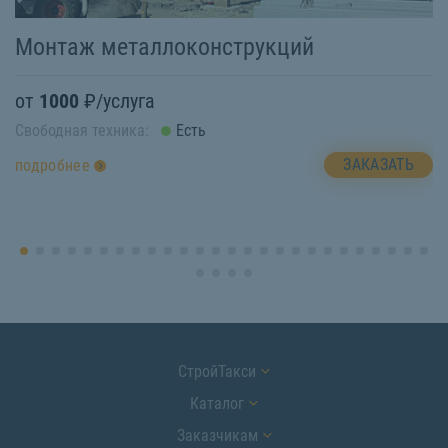
Монтаж металлоконструкций
В
от
1000
₽/услуга
о
Свободная техника:
Есть
Св
ЗАКАЗАТЬ
подробнее
п
СтройТакси
Каталог
Заказчикам