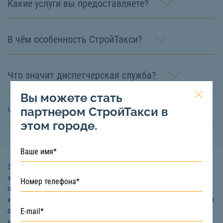
Какие услуги вы предоставляете?
В чём особенность СтройТакси?
Что значит диспетчерская служба?
Вы можете стать
партнером СтройТакси в
Что такое СтройТакси?
этом городе.
Экскаватор-погрузчик – это специальная техника, оснащенная
экскаваторным и ковшовым погрузочным оборудованием,
позволяющим качественно и быстро выполнять ряд строительных,
карьерных, промышленных, сельскохозяйственных, коммунальных и
других видов работ. Аренда экскаватора-погрузчика особенно
незаменима для решения следующих задач: