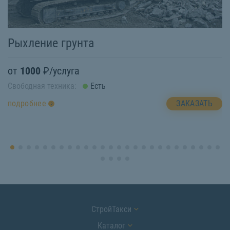
Э
Рыхление грунта
о
от
1000
₽/услуга
Св
Свободная техника:
Есть
п
ЗАКАЗАТЬ
подробнее
СтройТакси
Каталог