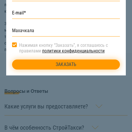
перегревается. Объем цистерны водовоза обычно составляет от 3
куб/м., что позволяет перевезти достаточное количество воды.
Заказать доставку воды для технических нужд в Махачкале вы
можете на сайте «СтройТакси». Информацию о цене доставки
технической воды, наличие водовоза или другой подходящей
спецтехники, а также бесплатную консультацию вы можете получить,
Нажимая кнопку “Заказать”, я соглашаюсь с
позвонив по номеру телефона:
8 (800) 222-90-66
правилами
политики конфиденциальности
Вопросы и Ответы
Какие услуги вы предоставляете?
В чём особенность СтройТакси?