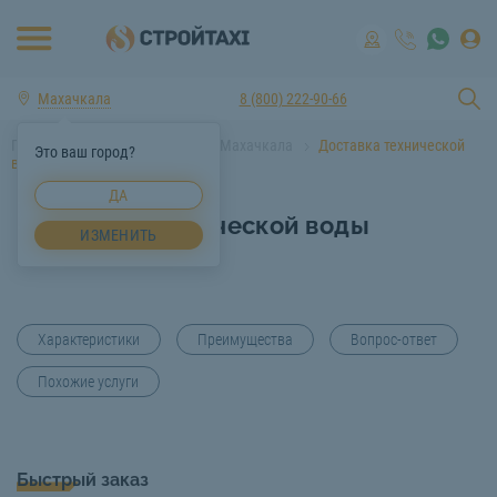
Махачкала
8 (800) 222-90-66
Главная
Услуги спецтехники Махачкала
Доставка технической
Это ваш город?
воды Махачкала
ДА
Доставка технической воды
ИЗМЕНИТЬ
Махачкала
Характеристики
Преимущества
Вопрос-ответ
Похожие услуги
Быстрый заказ