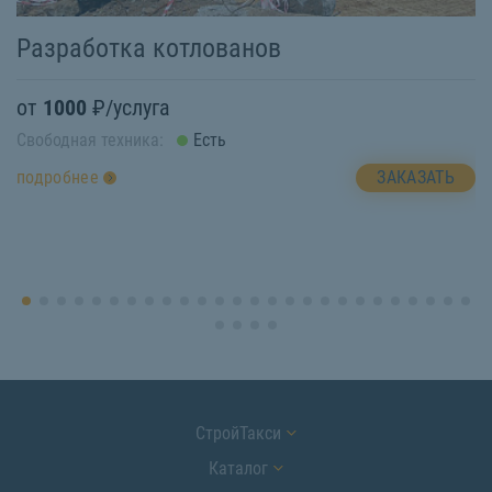
В
Разработка котлованов
о
от
1000
₽/услуга
Св
Свободная техника:
Есть
п
ЗАКАЗАТЬ
подробнее
СтройТакси
Каталог