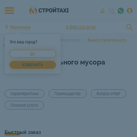
Махачкала
8 (800) 222-90-66
Главная
Услуги спецтехники Махачкала
Вывоз строительного
Это ваш город?
мусора Махачкала
ДА
Вывоз строительного мусора
ИЗМЕНИТЬ
Махачкала
Характеристики
Преимущества
Вопрос-ответ
Похожие услуги
Быстрый заказ