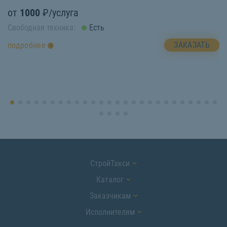
от
1000
₽/услуга
о
Свободная техника:
Есть
Св
ЗАКАЗАТЬ
подробнее
п
СтройТакси
Каталог
Заказчикам
Исполнителям