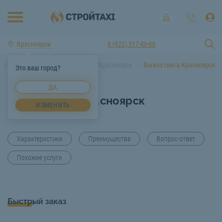
Красноярск
8 (922) 517-40-66
Главная
Услуги спецтехники Красноярск
Вывоз снега Красноярск
Это ваш город?
ДА
Вывоз снега Красноярск
ИЗМЕНИТЬ
Характеристики
Преимущества
Вопрос-ответ
Похожие услуги
Быстрый заказ