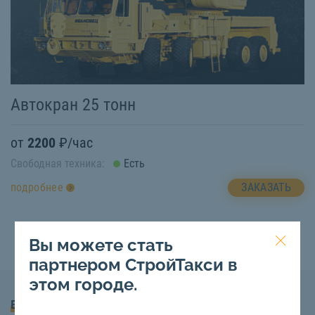
Автокран 25 тонн
от
2200
₽/час
Свободная техника:
Есть
ЗАКАЗАТЬ
подробнее
Вы можете стать
партнером СтройТакси в
этом городе.
Вопросы и Ответы