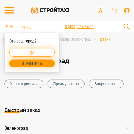
Зеленоград
8 (499) 964-54-11
Главная
Строительные материалы Зеленоград
Гравий
Это ваш город?
Зеленоград
ДА
Гравий Зеленоград
ИЗМЕНИТЬ
Характеристики
Преимущества
Вопрос-ответ
Быстрый заказ
Зеленоград