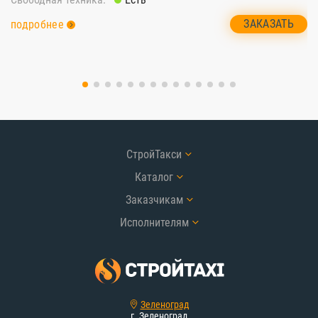
ЗАКАЗАТЬ
подробнее
п
СтройТакси
Каталог
Заказчикам
Исполнителям
Зеленоград
г. Зеленоград