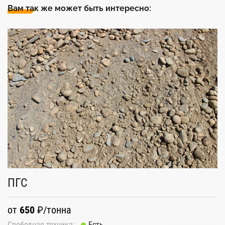
Вам так же может быть интересно:
ПГС
А
от
650
₽/тонна
о
Свободная техника:
Есть
Св