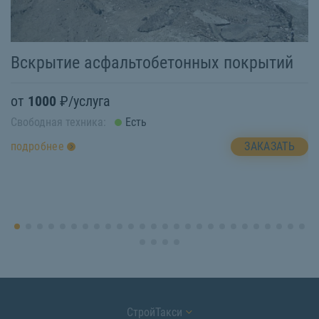
П
Вскрытие асфальтобетонных покрытий
о
от
1000
₽/услуга
Св
Свободная техника:
Есть
п
ЗАКАЗАТЬ
подробнее
СтройТакси