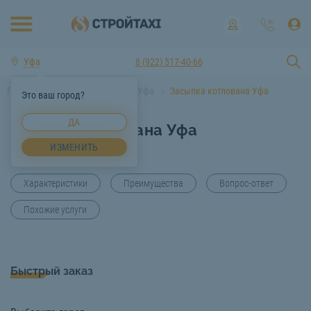
Уфа
8 (922) 517-40-66
Главная
Услуги спецтехники Уфа
Засыпка котлована Уфа
Это ваш город?
ДА
Засыпка котлована Уфа
ИЗМЕНИТЬ
Характеристики
Преимущества
Вопрос-ответ
Похожие услуги
Быстрый заказ