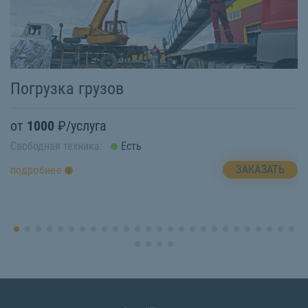
Погрузка грузов
П
от
1000
₽/услуга
о
Свободная техника:
Есть
Св
ЗАКАЗАТЬ
подробнее
п