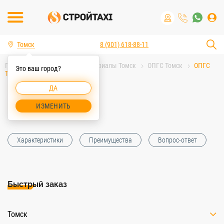
Томск
8 (901) 618-88-11
Главная
Строительные материалы Томск
ОПГС Томск
ОПГС
Это ваш город?
Томск
ДА
ОПГС Томск
ИЗМЕНИТЬ
Характеристики
Преимущества
Вопрос-ответ
Быстрый заказ
Томск