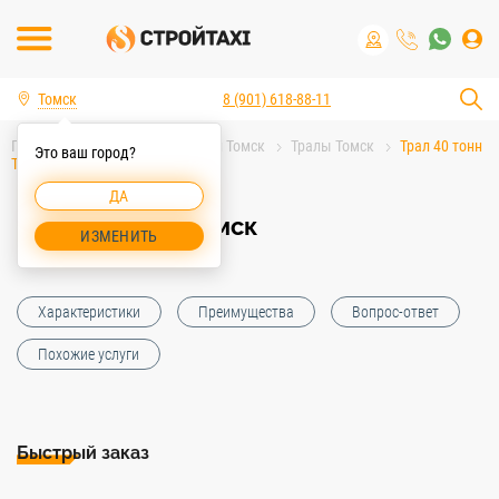
Томск
8 (901) 618-88-11
Главная
Аренда спецтехники Томск
Тралы Томск
Трал 40 тонн
Это ваш город?
Томск
ДА
Трал 40 тонн Томск
ИЗМЕНИТЬ
Характеристики
Преимущества
Вопрос-ответ
Похожие услуги
Быстрый заказ