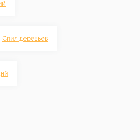
ий
Спил деревьев
ций