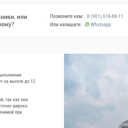
Позвоните нам:
8 (901) 618-88-11
ники, или
фону?
Или напишите:
Whatsapp
выполнения
т на высоте до 12
й, так как она
аточно широко.
енимой при