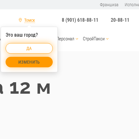
Франшиза
Исполн
8 (901) 618-88-11
20-88-11
Томск
Это ваш город?
ы
Услуги спецтехники
Персонал
СтройТакси
ДА
Автовышка 12 м Томск
ИЗМЕНИТЬ
 12 м