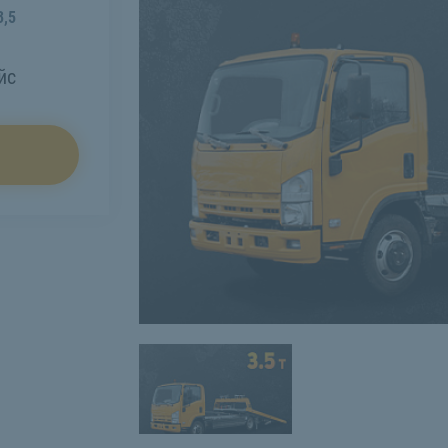
3,5
йс