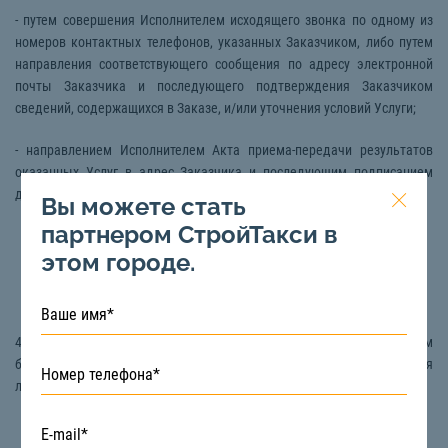
- путем совершения Исполнителем исходящего звонка по одному из
номеров контактных телефонов, указанных Заказчиком, либо путем
направления соответствующего сообщения по адресу электронной
почты Заказчика и последующего подтверждения Заказчиком
сведений, содержащихся в Заказе, и/или уточнения условий Услуги;
- направлением Исполнителем Акта приема-передачи результатов
оказанных Услуг в адрес Заказчика и последующим подписанием
данного Акта Заказчика.
Вы можете стать
партнером СтройТакси в
этом городе.
4. Стоимость Услуги и порядок ее оплаты.
4.1. Стоимость Услуги определяются Исполнителем в одностороннем
бесспорном порядке и указываются на страницах Сайта Исполнителя
либо в его Мобильном приложении.