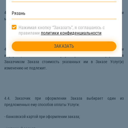
4.2. Стоимость Услуги указывается в рублях Российской Федерации и
может включать в себя налог на добавленную стоимость.
Нажимая кнопку “Заказать”, я соглашаюсь с
правилами
политики конфиденциальности
4.3. Исполнитель вправе в любое время изменять стоимость Услуги и
информацию о ней по своему усмотрению. После оформления
Заказчиком Заказа стоимость указанных им в Заказе Услуг(и)
изменению не подлежит.
4.4. Заказчик при оформлении Заказа выбирает один из
предложенных ему способов оплаты Услуги:
- банковской картой при оформлении заказа;