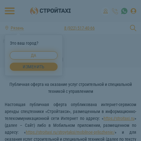
Рязань
8 (922) 517-40-66
Главная
Договор оферты
Это ваш город?
ДА
Договор оферты
ИЗМЕНИТЬ
Публичная оферта на оказание услуг строительной и специальной
техникой с управлением
Настоящая публичная оферта опубликована интернет-сервисом
аренды спецтехники «Стройтакси», размещенным в информационно-
телекоммуникационной сети Интернет по адресу: «
https://stroitaxi.ru
»
(далее – Сайт) либо в Мобильном приложении, размещенном по
адресу: «
https://stroitaxi.ru/stroytaksi/mobilnoe-prilozhenie/
» и для
оказания услуг строительной и специальной техникой (далее по тексту