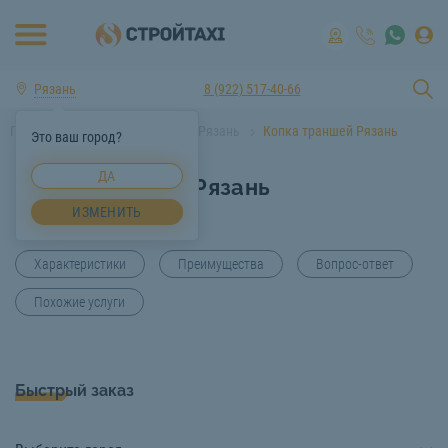
Рязань
8 (922) 517-40-66
Главная
Услуги спецтехники Рязань
Копка траншей Рязань
Это ваш город?
ДА
Копка траншей Рязань
ИЗМЕНИТЬ
Характеристики
Преимущества
Вопрос-ответ
Похожие услуги
Быстрый заказ