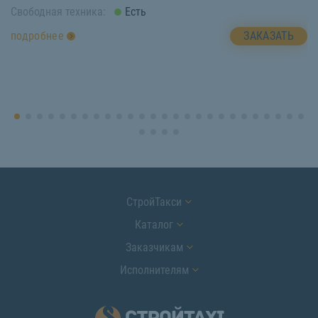
Свободная техника:
Есть
Св
ЗАКАЗАТЬ
подробнее
п
СтройТакси
Каталог
Заказчикам
Исполнителям