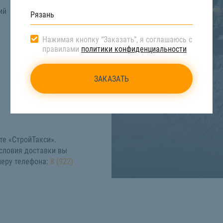
ий
Нажимая кнопку “Заказать”, я соглашаюсь с
правилами
политики конфиденциальности
те «СтройТакси».
словия доставки вы
меру телефона:
8 (922)