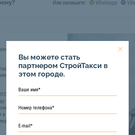
фону?
Или напишите:
Whatsapp
Vib
зуют в качестве
Вы можете стать
партнером СтройТакси в
гащенный. Согласно
этом городе.
вия больше 5 мм не
 ПГС обеспечивает
ду температур,
мпоненты ПГС делают
 в строительстве.
следующих работ: