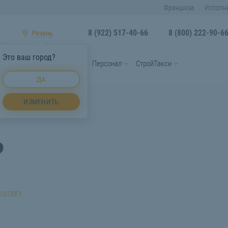
Франшиза
Исполн
8 (922) 517-40-66
8 (800) 222-90-6
Рязань
Это ваш город?
ы
Услуги спецтехники
Персонал
СтройТакси
ДА
ПГС Рязань
ИЗМЕНИТЬ
ь
-ОТВЕТ