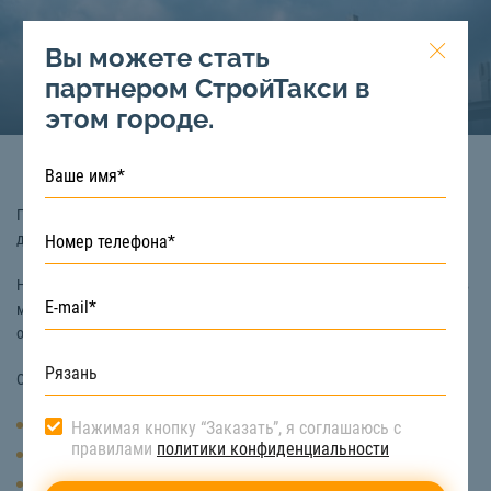
Вы можете стать
партнером СтройТакси в
этом городе.
Песок речной – это строительный материал, который получают путем
добычи из русла рек.
Несмотря на то, что речной песок – это мытый материал, в его состав
могут входить минимальные примеси глины, кварц, шпат, и даже
остатки ракушек и ила.
Основными характеристиками речного песка являются:
Плотность сухого песка – 1,5 кг/куб.м.
Нажимая кнопку “Заказать”, я соглашаюсь с
правилами
политики конфиденциальности
Влажность – 4%
Модуль крупности – до 2,3 мм