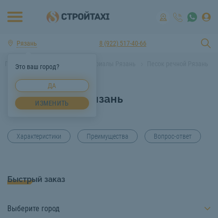
Рязань
8 (922) 517-40-66
Главная
Строительные материалы Рязань
Песок речной Рязань
Это ваш город?
Песок речной Рязань
ДА
Песок речной Рязань
ИЗМЕНИТЬ
Характеристики
Преимущества
Вопрос-ответ
Быстрый заказ
Выберите город