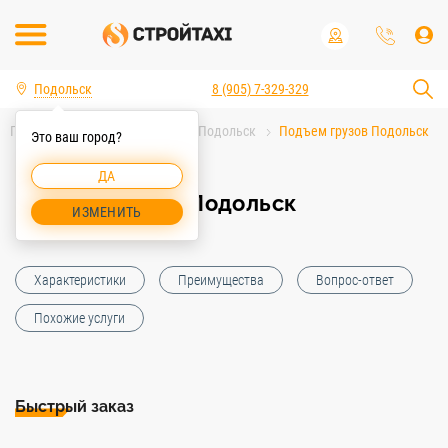
Подольск
8 (905) 7-329-329
Главная
Услуги спецтехники Подольск
Подъем грузов Подольск
Это ваш город?
ДА
Подъем грузов Подольск
ИЗМЕНИТЬ
Характеристики
Преимущества
Вопрос-ответ
Похожие услуги
Быстрый заказ