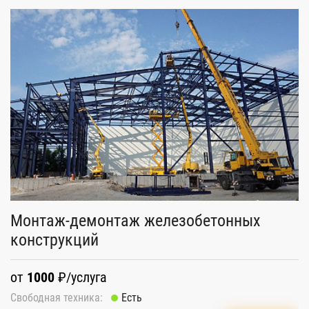
Монтаж-демонтаж железобетонных
Р
конструкций
о
от
1000
₽/услуга
Св
Свободная техника:
Есть
п