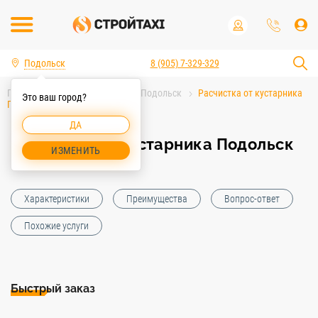
Подольск
8 (905) 7-329-329
Главная
Услуги спецтехники Подольск
Расчистка от кустарника
Это ваш город?
Подольск
ДА
Расчистка от кустарника Подольск
ИЗМЕНИТЬ
Характеристики
Преимущества
Вопрос-ответ
Похожие услуги
Быстрый заказ