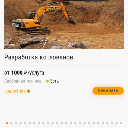
В
Разработка котлованов
о
от
1000
₽/услуга
Св
Свободная техника:
Есть
п
ЗАКАЗАТЬ
подробнее