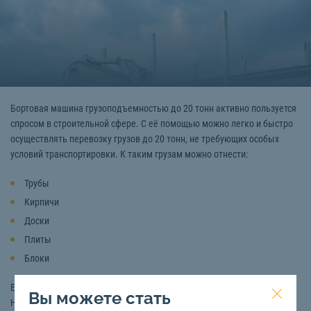
Бортовая машина грузоподъемностью до 20 тонн активно пользуется
спросом в строительной сфере. С её помощью можно легко и быстро
осуществлять перевозку грузов до 20 тонн, не требующих особых
условий транспортировки. К таким грузам можно отнести:
Трубы
Кирпичи
Доски
Плиты
Блоки
Если вас интересует аренда бортового автомобиля 20 тонн в
Вы можете стать
Ноябрьске , то обращайтесь к нам. Компания «СтройТакси»