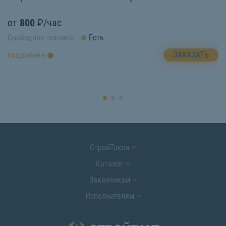
от
800
₽/час
о
Свободная техника:
Есть
Св
ЗАКАЗАТЬ
подробнее
п
СтройТакси
Каталог
Заказчикам
Исполнителям