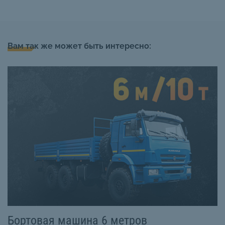
Вам так же может быть интересно:
Бортовая машина 6 метров
Б