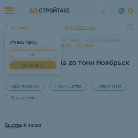
Ноябрьск
8 (800) 222-90-66
Главная
Аренда спецтехники Ноябрьск
Бортовые машины
Это ваш город?
Ноябрьск
Бортовая машина 20 тонн Ноябрьск
ДА
Бортовая машина 20 тонн Ноябрьск
ИЗМЕНИТЬ
Характеристики
Преимущества
Вопрос-ответ
Похожие услуги
Быстрый заказ