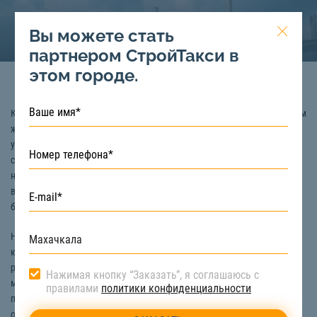
Вы можете стать
партнером СтройТакси в
этом городе.
Коровий навоз – это органическое удобрение, являющееся продуктом
жизнедеятельности крупного рогатого скота. Его используют для
улучшения плодородия почвы уже с древнейших времен. Однако
сельское хозяйство является не единственной сферой применения
навоза. Также его используют в качестве топлива, связывающего
вещества в строительстве, а также для производства биогаза и
бумаги.
Но все же, наибольшей популярностью коровяк пользуется именно в
качестве удобрения. В его состав входит большое количество
различных компонентов, таких как азот, фосфор, калий, кальций,
Нажимая кнопку “Заказать”, я соглашаюсь с
магний и т.д. Почва, в которую добавляется навоз, становится более
правилами
политики конфиденциальности
плодородной и способной приносить богатый урожай. Среди
основных преимуществ коровьего навоза стоит отметить: