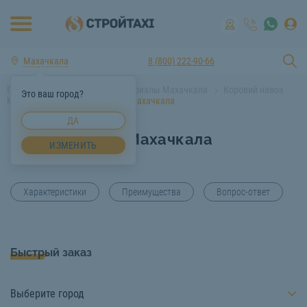
Махачкала
8 (800) 222-90-66
Главная
Строительные материалы Махачкала
Коровий навоз
Это ваш город?
Махачкала
Коровий навоз Махачкала
ДА
Коровий навоз Махачкала
ИЗМЕНИТЬ
Характеристики
Преимущества
Вопрос-ответ
Быстрый заказ
Выберите город