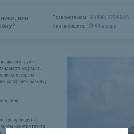
Позвоните нам:
8 (800) 222-90-66
ники, или
фону?
Или напишите:
Whatsapp
и лишнего грунта,
 ландшафтных работ.
паниям, которым
или совершить засыпку
астка или
, где проводятся,
работы изъятия грунта
льшой