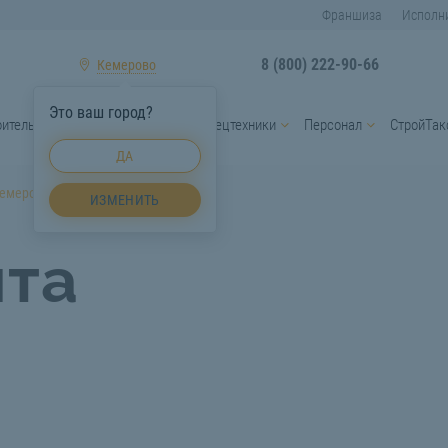
Франшиза
Исполн
8 (800) 222-90-66
Кемерово
Это ваш город?
оительные материалы
Услуги спецтехники
Персонал
СтройТак
ДА
Кемерово
ИЗМЕНИТЬ
нта