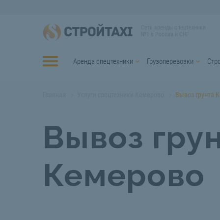
Сеть аренды спецтехники
№1 в России и СНГ
Аренда спецтехники
Грузоперевозки
Стр
Главная
Услуги спецтехники Кемерово
Вывоз грунта 
Вывоз гру
Кемерово