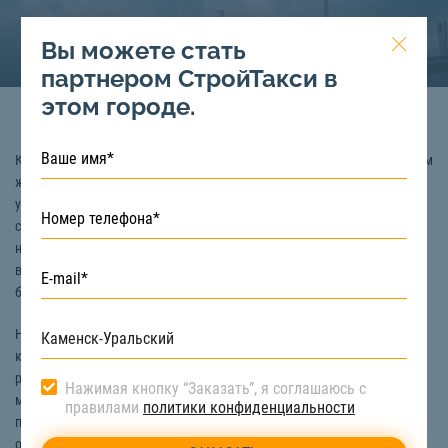
Вы можете стать
партнером СтройТакси в
этом городе.
Коровий навоз – это органическое удобрение, являющееся продуктом
жизнедеятельности крупного рогатого скота. Его используют для
улучшения плодородия почвы уже с древнейших времен. Однако
сельское хозяйство является не единственной сферой применения
навоза. Также его используют в качестве топлива, связывающего
вещества в строительстве, а также для производства биогаза и
бумаги.
Но все же, наибольшей популярностью коровяк пользуется именно в
качестве удобрения. В его состав входит большое количество
различных компонентов, таких как азот, фосфор, калий, кальций,
Нажимая кнопку “Заказать”, я соглашаюсь с
магний и т.д. Почва, в которую добавляется навоз, становится более
правилами
политики конфиденциальности
плодородной и способной приносить богатый урожай. Среди
основных преимуществ коровьего навоза стоит отметить: