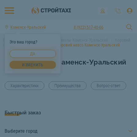
Каменск-Уральский
8 (922) 517-40-66
Главная
Строительные материалы Каменск-Уральский
Коровий
Это ваш город?
навоз Каменск-Уральский
Коровий навоз Каменск-Уральский
ДА
Коровий навоз Каменск-Уральский
ИЗМЕНИТЬ
Характеристики
Преимущества
Вопрос-ответ
Быстрый заказ
Выберите город