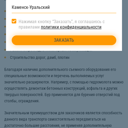
Копка траншеи
Разработка и засыпка котлована
Нажимая кнопку “Заказать”, я соглашаюсь с
Добыча и погрузка сыпучих материалов (песок, щебень)
правилами
политики конфиденциальности
Планировка участка
Уборка снега и строительного мусора
Ремонт и прокладка инженерных коммуникаций
Строительство дорог, дамб, плотин
Благодаря наличию дополнительного съемного оборудования его
специальные возможности и перечень выполняемых услуг
значительно расширяются. Например, с помощью гидромолота можно
осуществлять демонтаж бетонных конструкций, асфальта и других
твердых поверхностей. Бур применяется для бурения отверстий под
столбы, ограждения.
Значительным преимуществом для заказчиков является способность
данного вида транспорта самостоятельно передвигаться на
достаточно большие расстояния, не применяя дополнительную