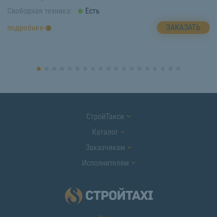
Свободная техника:
Есть
Св
ЗАКАЗАТЬ
подробнее
п
СтройТакси
Каталог
Заказчикам
Исполнителям