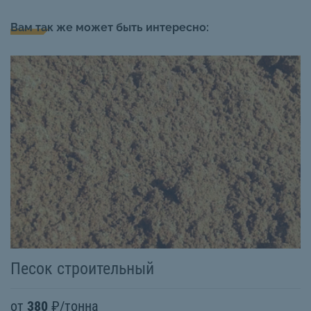
Вам так же может быть интересно:
Песок строительный
П
от
380
₽/тонна
о