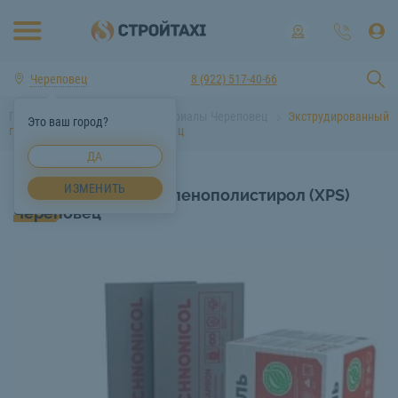
Череповец
8 (922) 517-40-66
Главная
Строительные материалы Череповец
Экструдированный
Это ваш город?
пенополистирол (XPS) Череповец
ДА
ИЗМЕНИТЬ
Экструдированный пенополистирол (XPS)
Череповец