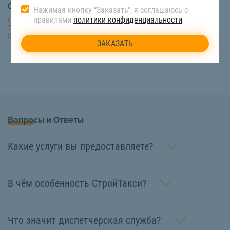
от
8100,00
₽/куб/м
Нажимая кнопку “Заказать”, я соглашаюсь с
правилами
политики конфиденциальности
Сообщить о наличии
подробнее
Вопросы и Ответы
Какие услуги вы предоставляете?
В чём особенность СтройТакси?
Что значит диспетчерская служба?