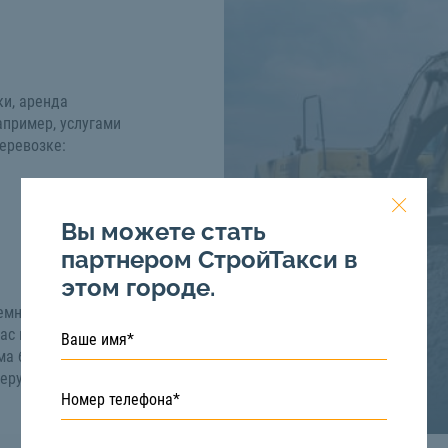
и, аренда
апример, услугами
еревозке:
Вы можете стать
партнером СтройТакси в
этом городе.
емностью 10 тонн в
вас возникли вопросы,
ма бесплатная
меру телефона:
8 (922)