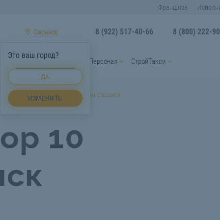
Франшиза
Исполн
8 (922) 517-40-66
8 (800) 222-9
Саранск
Это ваш город?
ы
Услуги спецтехники
Персонал
СтройТакси
ДА
Саранск
Манипулятор 10 тонн Саранск
ИЗМЕНИТЬ
ор 10
нск