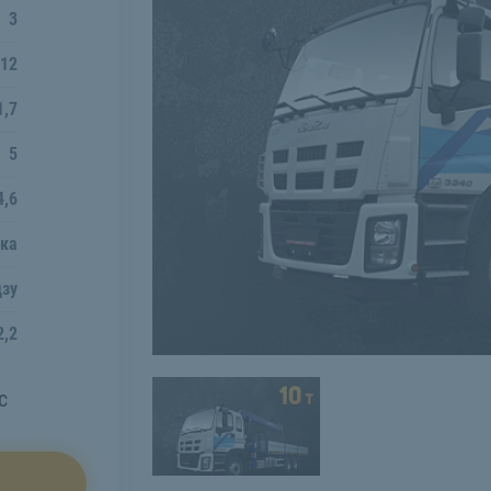
3
12
1,7
5
4,6
ка
дзу
2,2
с