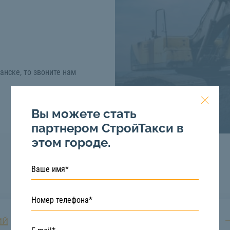
анске, то звоните нам
Вы можете стать
партнером СтройТакси в
этом городе.
ий
Перемещение грузов