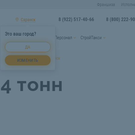
Франшиза
Исполн
8 (922) 517-40-66
8 (800) 222-9
Саранск
Это ваш город?
ы
Услуги спецтехники
Персонал
СтройТакси
ДА
анск
Автокран 14 тонн Саранск
ИЗМЕНИТЬ
4 тонн