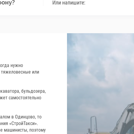
фону?
Или напишите:
когда нужно
, тяжеловесные или
каватора, бульдозера,
ожет самостоятельно
алом в Одинцово, то
ния «СтройТакси».
е машинисты, поэтому