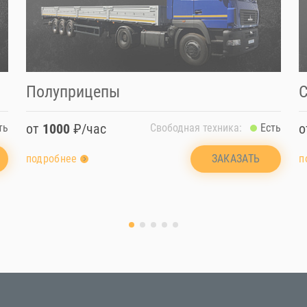
Полуприцепы
от
1000
₽/час
ть
Свободная техника:
Есть
ЗАКАЗАТЬ
подробнее
п