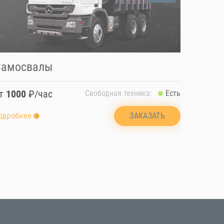
Самосвалы
Перев
от
1000
₽/час
от
100
Свободная техника:
Есть
ЗАКАЗАТЬ
одробнее
подробн