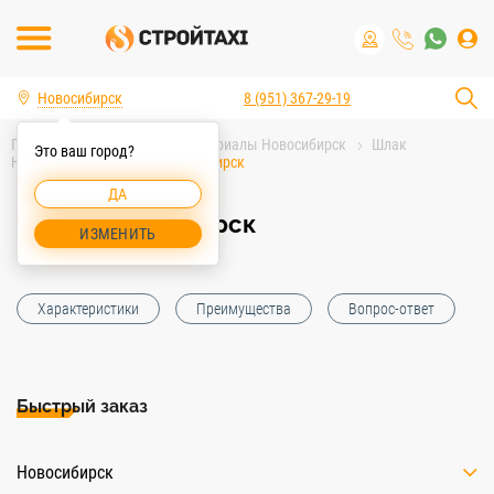
Новосибирск
8 (951) 367-29-19
Главная
Строительные материалы Новосибирск
Шлак
Это ваш город?
Новосибирск
Шлак Новосибирск
ДА
Шлак Новосибирск
ИЗМЕНИТЬ
Характеристики
Преимущества
Вопрос-ответ
Быстрый заказ
Новосибирск