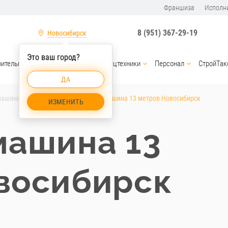
Франшиза
Исполн
8 (951) 367-29-19
Новосибирск
Это ваш город?
оительные материалы
Услуги спецтехники
Персонал
СтройТак
ДА
машины Новосибирск
Бортовая машина 13 метров Новосибирск
ИЗМЕНИТЬ
машина 13
восибирск