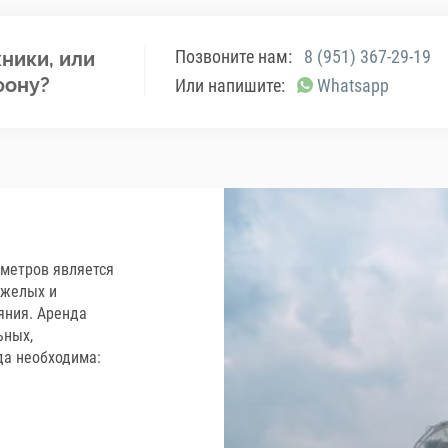
Позвоните нам:
8 (951) 367-29-19
ники, или
фону?
Или напишите:
Whatsapp
 метров является
яжелых и
яния. Аренда
ьных,
да необходима: