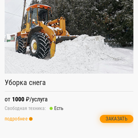
Э
Уборка снега
о
от
1000
₽/услуга
Св
Свободная техника:
Есть
п
ЗАКАЗАТЬ
подробнее