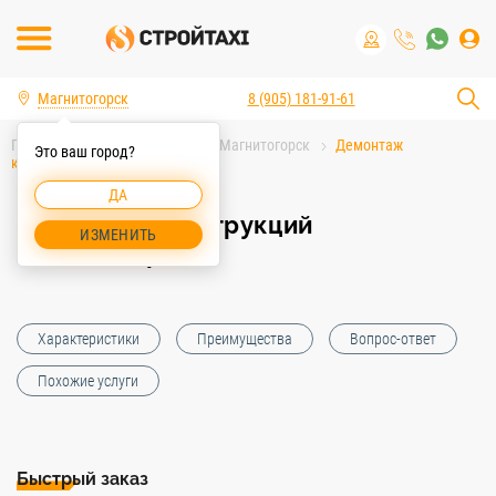
Магнитогорск
8 (905) 181-91-61
Главная
Услуги спецтехники Магнитогорск
Демонтаж
Это ваш город?
конструкций Магнитогорск
ДА
Демонтаж конструкций
ИЗМЕНИТЬ
Магнитогорск
Характеристики
Преимущества
Вопрос-ответ
Похожие услуги
Быстрый заказ