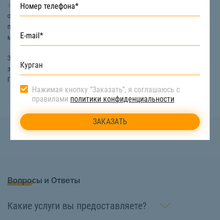
экскаватором.
Помимо землеройной техники на строительном
объекте должны также находиться погрузчики и
самосвалы.
Они
позволяют выгружать грунт либо перевозить его к необходимому
месту.
Заказать исправную спецтехнику и качественные материалы для
засыпки котлованов в Кургане вы можете на сайте «СтройТакси».
Подробности по телефону:
8 (922) 517-40-66
Нажимая кнопку “Заказать”, я соглашаюсь с
правилами
политики конфиденциальности
Вопросы и Ответы
Какие услуги вы предоставляете?