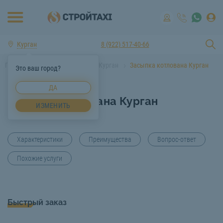
Курган
8 (922) 517-40-66
Главная
Услуги спецтехники Курган
Засыпка котлована Курган
Это ваш город?
ДА
Засыпка котлована Курган
ИЗМЕНИТЬ
Характеристики
Преимущества
Вопрос-ответ
Похожие услуги
Быстрый заказ