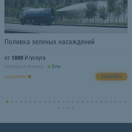
Поливка зеленых насаждений
Б
от
1000
₽/услуга
о
Свободная техника:
Есть
Св
ЗАКАЗАТЬ
подробнее
п