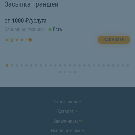
Засыпка траншеи
П
от
1000
₽/услуга
о
Свободная техника:
Есть
Св
ЗАКАЗАТЬ
подробнее
п
СтройТакси
Каталог
Заказчикам
Исполнителям