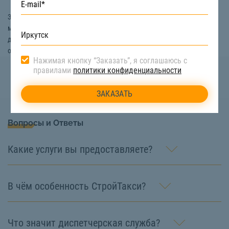
Заказать услуги перевозки комнатных и других цветов в Иркутске
можно на сайте «СтройТакси». Мы предоставим вам рефрижератор
для перевозки цветов в исправном состоянии и под управлением
опытного машиниста. Звоните:
8 (922) 517-40-66
Нажимая кнопку “Заказать”, я соглашаюсь с
правилами
политики конфиденциальности
Вопросы и Ответы
Какие услуги вы предоставляете?
В чём особенность СтройТакси?
Что значит диспетчерская служба?