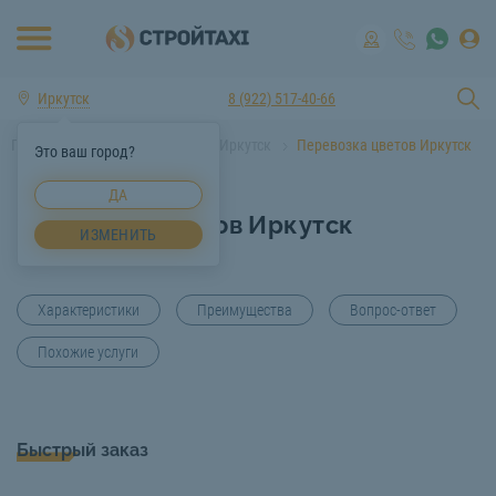
Иркутск
8 (922) 517-40-66
Главная
Услуги спецтехники Иркутск
Перевозка цветов Иркутск
Это ваш город?
ДА
Перевозка цветов Иркутск
ИЗМЕНИТЬ
Характеристики
Преимущества
Вопрос-ответ
Похожие услуги
Быстрый заказ