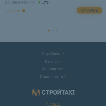
Свободная техника:
Есть
Св
ЗАКАЗАТЬ
подробнее
п
СтройТакси
Каталог
Заказчикам
Исполнителям
Иркутск