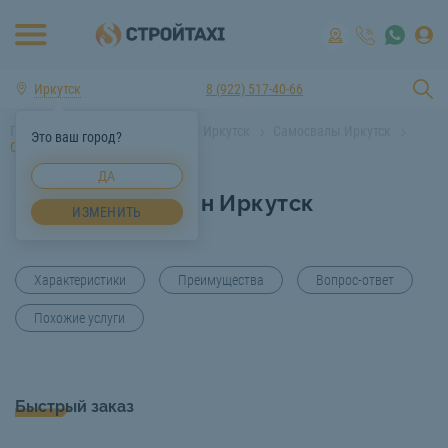
Иркутск
8 (922) 517-40-66
Главная
Аренда спецтехники Иркутск
Самосвалы Иркутск
Это ваш город?
Самосвал 10 тонн Иркутск
ДА
Самосвал 10 тонн Иркутск
ИЗМЕНИТЬ
Характеристики
Преимущества
Вопрос-ответ
Похожие услуги
Быстрый заказ