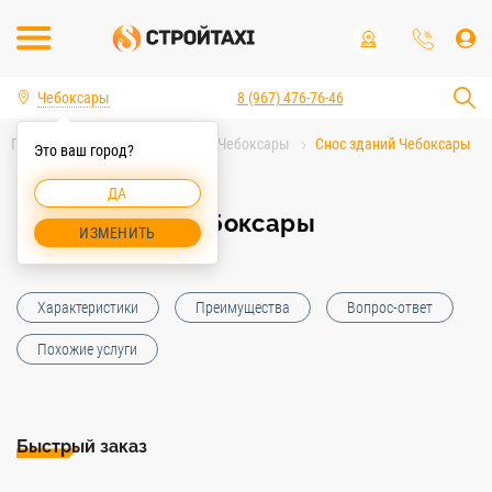
Чебоксары
8 (967) 476-76-46
Главная
Услуги спецтехники Чебоксары
Снос зданий Чебоксары
Это ваш город?
ДА
Снос зданий Чебоксары
ИЗМЕНИТЬ
Характеристики
Преимущества
Вопрос-ответ
Похожие услуги
Быстрый заказ