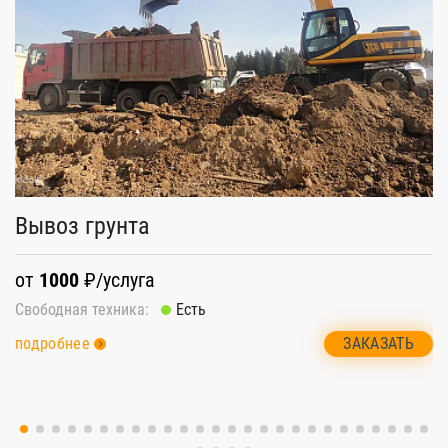
Вывоз грунта
В
от
1000
₽/услуга
о
Свободная техника:
Есть
Св
ЗАКАЗАТЬ
подробнее
п