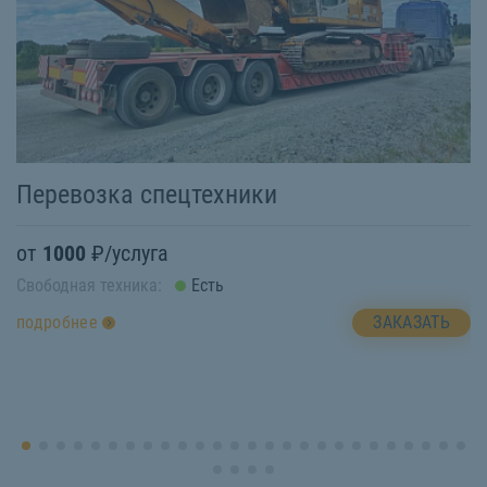
Перевозка спецтехники
П
от
1000
₽/услуга
о
Свободная техника:
Есть
Св
ЗАКАЗАТЬ
подробнее
п