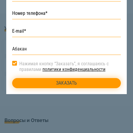
Услуги
Манипулятор 5 тонн
Автокран 14 тонн
Нажимая кнопку “Заказать”, я соглашаюсь с
Автокран 25 тонн
правилами
политики конфиденциальности
Манипулятор 10 тонн
Вопросы и Ответы