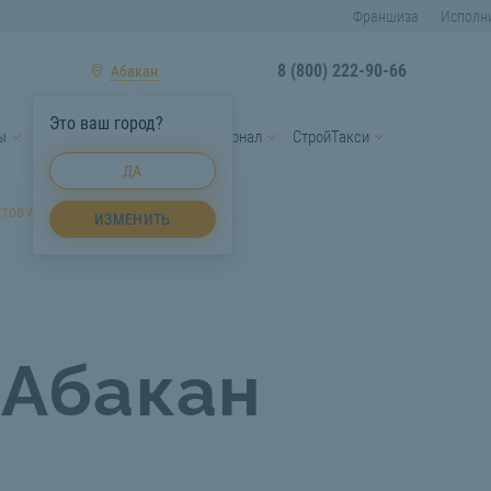
Франшиза
Исполн
8 (800) 222-90-66
Абакан
Это ваш город?
ы
Услуги спецтехники
Персонал
СтройТакси
ДА
ктов Абакан
ИЗМЕНИТЬ
 Абакан