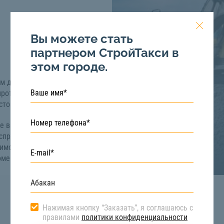
Вы можете стать
партнером СтройТакси в
этом городе.
м данной техники
протяжении всей
стоит долгий путь.
е вы можете на сайте
справную технику,
имость услуги
омеру телефона:
8 (800)
Нажимая кнопку “Заказать”, я соглашаюсь с
правилами
политики конфиденциальности